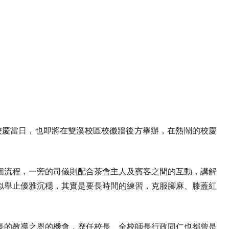
周年校慶當日，也即將在雙溪校區校徽牆後方舉辦，在熱鬧的校慶
個流程，一旁的司儀則配合茶會主人及賓客之間的互動，講解
似舉止優雅沉穩，其實是要長時間的練習，克服腳麻、膝蓋紅
長的教導之恩的機會，歷任校長、全校師長行政同仁也都曾是