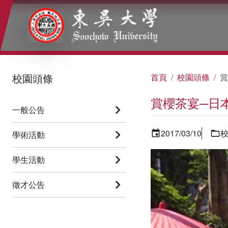
:::
:::
:::
校園頭條
首頁
校園頭條
賞
賞櫻茶宴─日
一般公告
2017/03/10
學術活動
學生活動
徵才公告