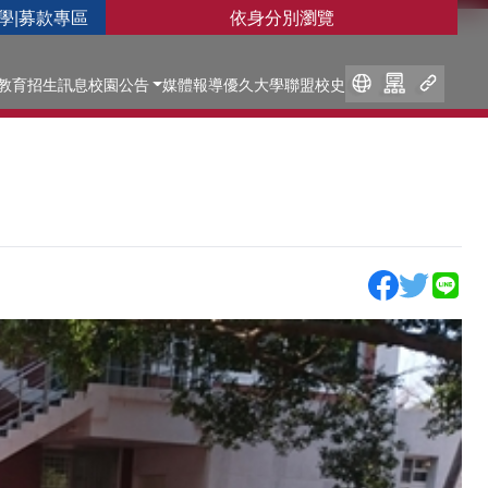
學
|
募款專區
依身分別瀏覽
教育
招生訊息
校園公告
媒體報導
優久大學聯盟
校史