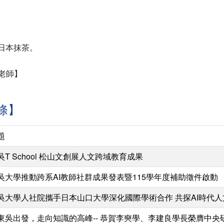
。
統日本抹茶。
老師】
條】
題
吳T School 松山文創展人文跨域教育成果
吳大學推動跨系AI教師社群成果發表暨115學年度補助徵件啟動
吳大學人社院攜手日本山口大學深化國際學術合作 共探AI時代
東吳出發，走向知識的高峰-- 恭賀李奭學、李建良學長榮膺中央