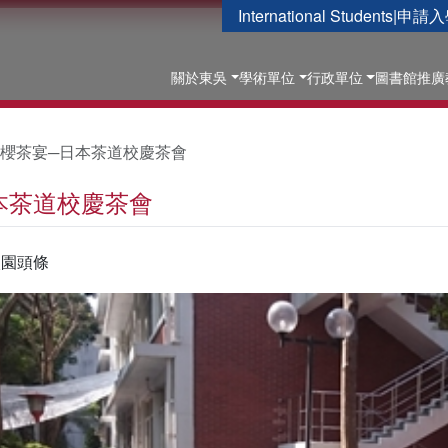
International Students
|
申請入
關於東吳
學術單位
行政單位
圖書館
推廣
櫻茶宴─日本茶道校慶茶會
本茶道校慶茶會
校園頭條