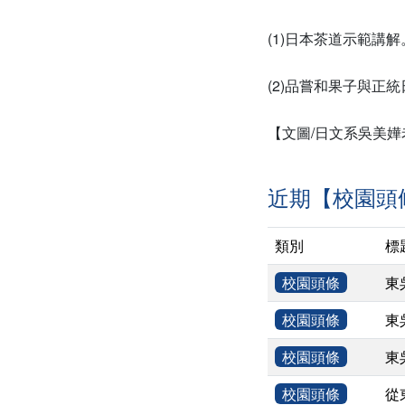
(1)日本茶道示範講解
(2)品嘗和果子與正
【文圖/日文系吳美嬅
近期【校園頭
類別
標
校園頭條
東
校園頭條
東
校園頭條
東
校園頭條
從