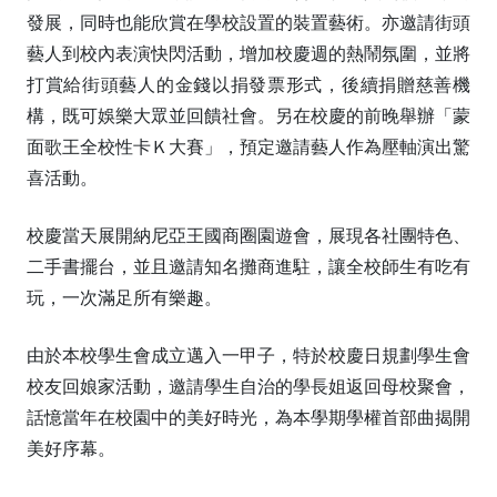
發展，同時也能欣賞在學校設置的裝置藝術。亦邀請街頭
藝人到校內表演快閃活動，增加校慶週的熱鬧氛圍，並將
打賞給街頭藝人的金錢以捐發票形式，後續捐贈慈善機
構，既可娛樂大眾並回饋社會。另在校慶的前晚舉辦「蒙
面歌王全校性卡Ｋ大賽」，預定邀請藝人作為壓軸演出驚
喜活動。
校慶當天展開納尼亞王國商圈園遊會，展現各社團特色、
二手書擺台，並且邀請知名攤商進駐，讓全校師生有吃有
玩，一次滿足所有樂趣。
由於本校學生會成立邁入一甲子，特於校慶日規劃學生會
校友回娘家活動，邀請學生自治的學長姐返回母校聚會，
話憶當年在校園中的美好時光，為本學期學權首部曲揭開
美好序幕。