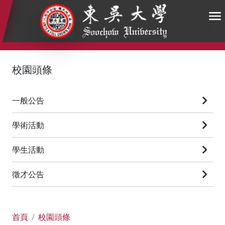
:::
:::
:::
校園頭條
一般公告
學術活動
學生活動
徵才公告
首頁
校園頭條