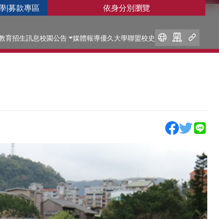
學
|
募款專區
依身分別瀏覽
教育
招生訊息
校園公告
媒體報導
優久大學聯盟
校史