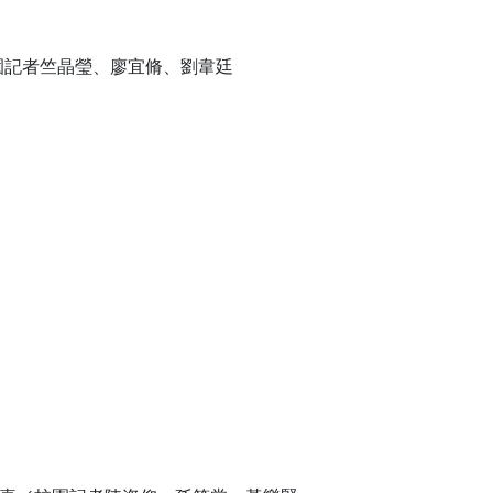
校園記者竺晶瑩、廖宜脩、劉韋廷