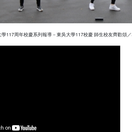
大學117周年校慶系列報導－東吳大學117校慶 師生校友齊歡