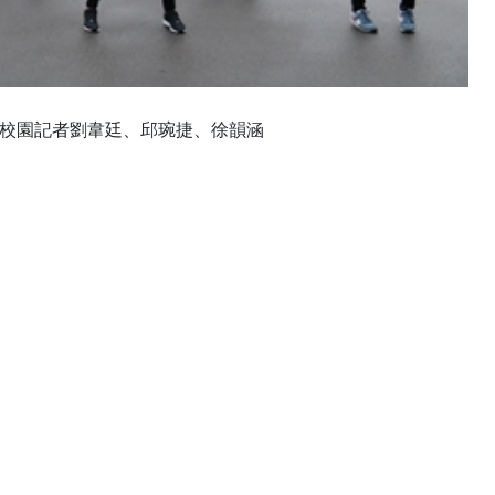
頌／校園記者劉韋廷、邱琬捷、徐韻涵