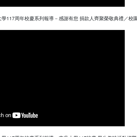
大學117周年校慶系列報導－感謝有您 捐款人齊聚榮敬典禮／