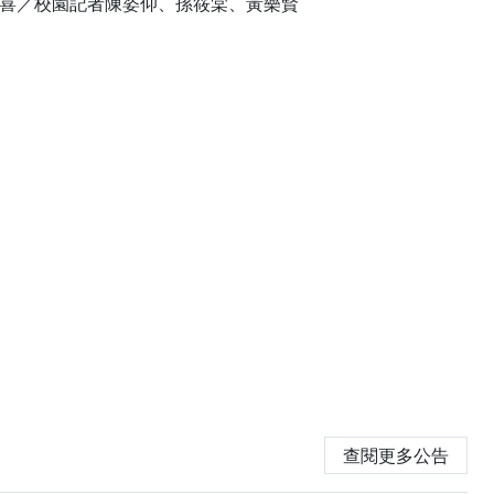
增驚喜／校園記者陳姿仰、孫筱棠、黃樂賢
查閱更多公告