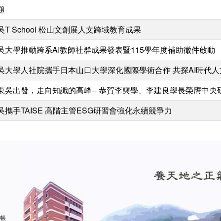
題
吳T School 松山文創展人文跨域教育成果
吳大學推動跨系AI教師社群成果發表暨115學年度補助徵件啟動
吳大學人社院攜手日本山口大學深化國際學術合作 共探AI時代
東吳出發，走向知識的高峰-- 恭賀李奭學、李建良學長榮膺中央
吳攜手TAISE 高階主管ESG研習會強化永續競爭力
 帳