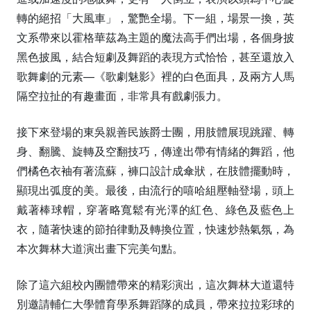
轉的絕招「大風車」，驚艷全場。下一組，場景一換，英
文系帶來以霍格華茲為主題的魔法高手們出場，各個身披
黑色披風，結合短劇及舞蹈的表現方式恰恰，甚至還放入
歌舞劇的元素—《歌劇魅影》裡的白色面具，及兩方人馬
隔空拉扯的有趣畫面，非常具有戲劇張力。
接下來登場的東吳親善民族爵士團，用肢體展現跳躍、轉
身、翻騰、旋轉及空翻技巧，傳達出帶有情緒的舞蹈，他
們橘色衣袖有著流蘇，褲口設計成傘狀，在肢體擺動時，
顯現出弧度的美。最後，由流行的嘻哈組壓軸登場，頭上
戴著棒球帽，穿著略寬鬆有光澤的紅色、綠色及藍色上
衣，隨著快速的節拍律動及轉換位置，快速炒熱氣氛，為
本次舞林大道演出畫下完美句點。
除了這六組校內團體帶來的精彩演出，這次舞林大道還特
別邀請輔仁大學體育學系舞蹈隊的成員，帶來拉拉彩球的