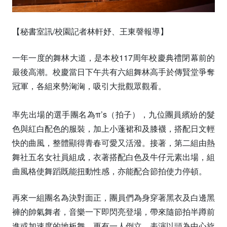
【秘書室訊/校園記者林軒妤、王東謦報導】
一年一度的舞林大道，是本校117周年校慶典禮閉幕前的
最後高潮。校慶當日下午共有六組舞林高手於傳賢堂爭奪
冠軍，各組來勢洶洶，吸引大批觀眾觀看。
率先出場的選手團名為π’s（拍子），九位團員繽紛的髮
色與紅白配色的服裝，加上小蓬裙和及膝襪，搭配日文輕
快的曲風，整體顯得青春可愛又活潑。接著，第二組由熱
舞社五名女社員組成，衣著搭配白色及牛仔元素出場，組
曲風格使舞蹈既能扭動性感，亦能配合節拍使力停頓。
再來一組團名為決對面正，團員們為身穿著黑衣及白邊黑
褲的帥氣舞者，音樂一下即閃亮登場，帶來隨節拍半蹲前
進或加速度的地板舞，更有一人倒立，表演以頭為中心旋