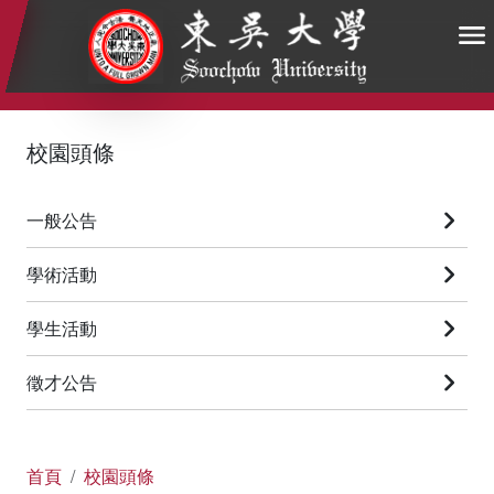
:::
:::
:::
校園頭條
一般公告
學術活動
學生活動
徵才公告
首頁
校園頭條