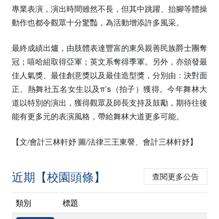
專業表演，演出時間雖然不長，但其中跳躍、抬腳等體操
動作也都令觀眾十分驚豔，為活動增添許多風采。
最終成績出爐，由肢體表達豐富的東吳親善民族爵士團奪
冠；嘻哈組取得亞軍；英文系奪得季軍。另外，亦頒發最
佳人氣獎、最佳創意獎以及最佳造型獎，分別由：決對面
正、熱舞社五名女生以及π’s（拍子）獲得。今年舞林大
道以特別的演出，獲得觀眾及師長支持及鼓勵，期待往後
能有更多元的表演風格，帶給舞林大道更多可能。
【文/會計三林軒妤 圖/法律三王東謦、會計三林軒妤】
近期【校園頭條】
查閱更多公告
類別
標題