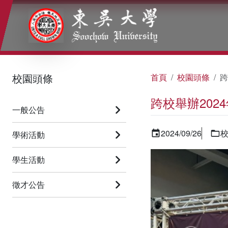
:::
:::
:::
校園頭條
首頁
校園頭條
跨
跨校舉辦202
一般公告
2024/09/26
學術活動
學生活動
徵才公告