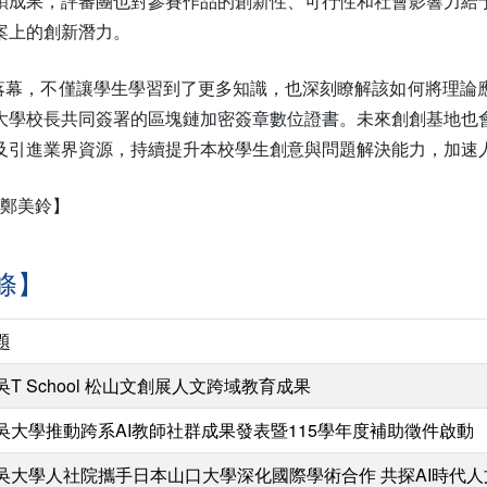
碩成果，評審團也對參賽作品的創新性、可行性和社會影響力給
案上的創新潛力。
滿落幕，不僅讓學生學習到了更多知識，也深刻瞭解該如何將理論
大學校長共同簽署的區塊鏈加密簽章數位證書。未來創創基地也
及引進業界資源，持續提升本校學生創意與問題解決能力，加速
 鄭美鈴】
條】
題
吳T School 松山文創展人文跨域教育成果
吳大學推動跨系AI教師社群成果發表暨115學年度補助徵件啟動
吳大學人社院攜手日本山口大學深化國際學術合作 共探AI時代