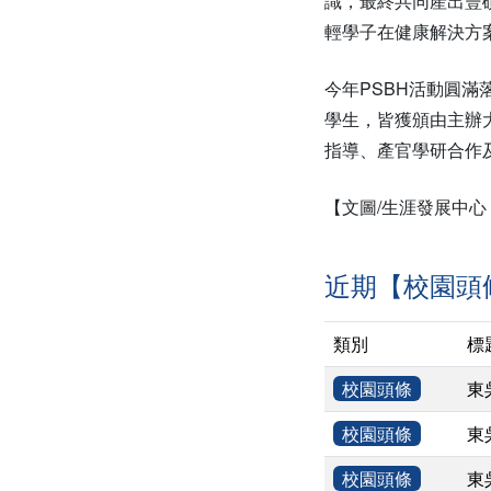
識，最終共同產出豐
輕學子在健康解決方
今年PSBH活動圓
學生，皆獲頒由主辦
指導、產官學研合作
【文圖/生涯發展中心
近期【校園頭
類別
標
校園頭條
東
校園頭條
東
校園頭條
東