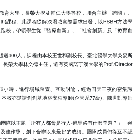
北教育大學，長榮大學及輔仁大學等校，聯合主辦「跨國」、
er Health)課程。此課程從解決場域實際需求出發，以PSBH方法學
體跑校，帶領學生從「醫療創新」、「社會創新」及「教育創
過400人，課程由本校王世和副校長、臺北醫學大學吳麥斯
林文德主任，還有英國諾丁漢大學的Prof./Director
72小時，進行場域踏查、互動討論，經過四天三夜的密集課
，本校亦邀請創創基地林安柏導師(企管系77級)、陳世凱導師
的團隊以主題「所有人都會是行人-過馬路有什麼問題？」，榮
以及佳作獎，創下合辦以來最好的成績。團隊成員們從互不認