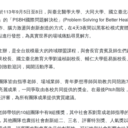
於113年9月5日至8日，與臺北醫學大學、大同大學、國立臺
PSBH國際問題解決松」(Problem Solving for Bett
作、腦力激盪與創新創造的方式，在4天3夜間以黑客松模式實
點進行發想，為真實世界的場域痛點尋覓解方。
主辦，是全台規模最大的跨域聯盟課程，與會長官貴賓及師生們超
校長、國立臺北教育大學劉遠楨副校長、輔仁大學藍易振校長、長榮大學
ons分別致歡迎詞，揭開活動序幕。
1組團隊皆由指導老師、場域業師、青年夢想導師與助教共同陪跑
麗成果，一同爭取由各校共同提供的獎金。在最後Pitch階段
擔任評審，為所有團隊成果提供實質建議。
老師帶領的10組團隊中有9組獲獎，其中社會系劉育成老師指導
，其他團隊也囊括社會創新組二、三名、評審特別獎、人氣獎