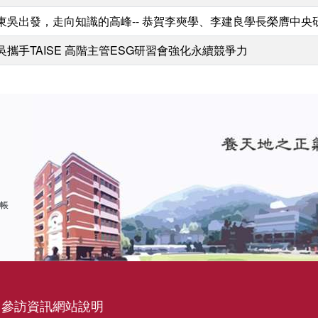
東吳出發，走向知識的高峰-- 恭賀李奭學、李建良學長榮膺中央
吳攜手TAISE 高階主管ESG研習會強化永續競爭力
 帳
參訪資訊
網站說明