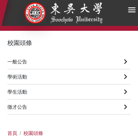
:::
:::
:::
校園頭條
一般公告
學術活動
學生活動
徵才公告
首頁
校園頭條