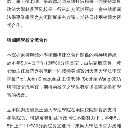
師、盧子揚老師、張義德老師及陳虹淑秘書一同接待華東
政法大學林燕萍副校長一行來訪交流與座談，會中就相關
法學專業學院之交流開展多有共識，期待日後兩校院之密
切合作。
與國際學校交流合作
本院亦秉持與國外學術機構建立合作關係的精神與傳統，
於本年5月4日下午13時30分院長室，由洪家殷院長、黃
心怡主任及范秀羽老師一同接待美國賓州天普大學法學院
院長Prof. John Smagula及王偉老師 (Sophia Wang)來訪
與商談交流事宜，期待兩校院之學生有更多實際交換和學
習的機會。
且本院與澳洲昆士蘭大學法學院在兩院校院師長的支持，
和洪院長、何婉君老師及行政同仁不斷努力下，本年5月
5日上午11時30分於院長室進行「東吳大學法學院與澳洲