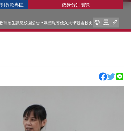
學
|
募款專區
依身分別瀏覽
教育
招生訊息
校園公告
媒體報導
優久大學聯盟
校史