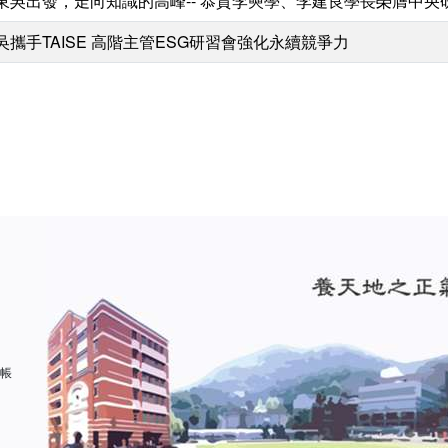
東吳出發，走向知識的高峰-- 恭賀李奭學、李建良學長榮膺中央
吳攜手TAISE 高階主管ESG研習會強化永續競爭力
 帳