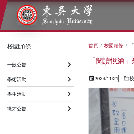
:::
:::
:::
校園頭條
首頁
校園頭條
「
「閱讀悅繪」
一般公告
2024/11/21
學術活動
學生活動
徵才公告