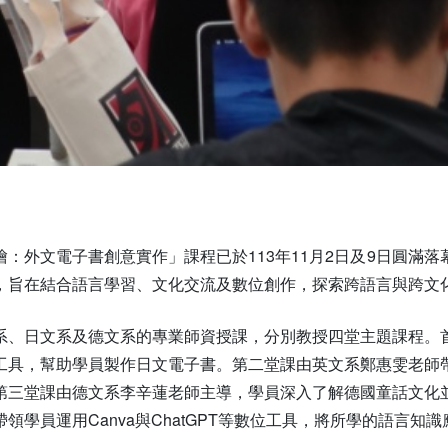
繪：外文電子書創意實作」課程已於113年11月2日及9日圓滿
，旨在結合語言學習、文化交流及數位創作，探索跨語言與跨文
系、日文系及德文系的專業師資授課，分別教授四堂主題課程。
工具，幫助學員製作日文電子書。第二堂課由英文系鄭惠雯老師
第三堂課由德文系李辛蓮老師主導，學員深入了解德國童話文化
領學員運用Canva與ChatGPT等數位工具，將所學的語言