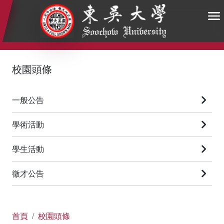
:::
:::
:::
校園頭條
一般公告
學術活動
學生活動
徵才公告
首頁
校園頭條