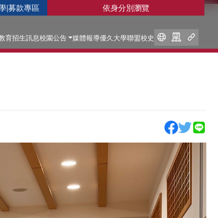
學
|
募款專區
依身分別瀏覽
教育
招生訊息
校園公告
媒體報導
優久大學聯盟
校史