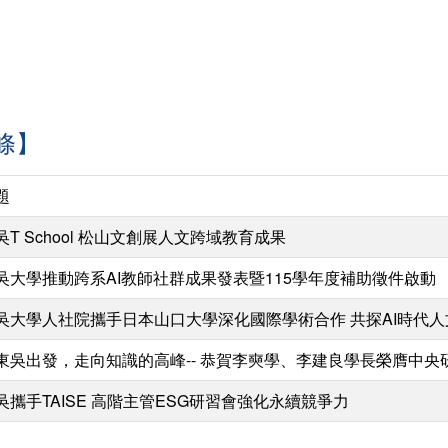
條】
題
吳T School 松山文創展人文跨域教育成果
吳大學推動跨系AI教師社群成果發表暨115學年度補助徵件啟動
吳大學人社院攜手日本山口大學深化國際學術合作 共探AI時代
東吳出發，走向知識的高峰-- 恭賀李奭學、李建良學長榮膺中央
吳攜手TAISE 高階主管ESG研習會強化永續競爭力