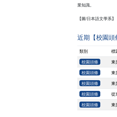
業知識。
【圖/日本語文學系】
近期【校園頭
類別
標
校園頭條
東
校園頭條
東
校園頭條
東
校園頭條
從
校園頭條
東