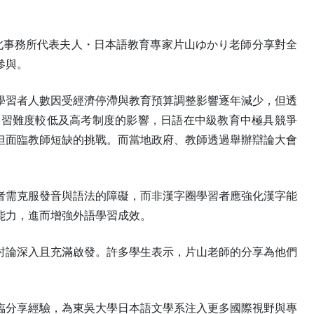
台北事務所代表夫人・日本語教育專家片山ゆかり老師分享對全
參與。
學習者人數因受經濟停滯與教育預算調整影響逐年減少，但透
學習難度較低及高考制度的影響，日語在中級教育中極具競爭
但面臨教師短缺的挑戰。而當地政府、教師透過舉辦辯論大會
者需克服發音與語法的障礙，而非漢字圈學習者應強化漢字能
能力，進而增強外語學習成效。
討論深入且充滿啟發。許多學生表示，片山老師的分享為他們
臨分享經驗，為東吳大學日本語文學系注入更多國際視野與專