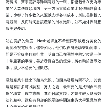
況轉播、賽事講評等雖屬電競的一環，卻也包含在更為專
業的大眾傳媒領域內；另一方面電競產業比起傳統體育產
業，少卻了許多收入來源以支撐各項成本，所以長期投入
電競圈，反而能洞悉該產業的潛在泡影，並不如外界所想
般美好夢幻。
站在賽評的角度，Nash老師並不希望同學以過分美化的
角度檢視電競圈，儘管如此，他仍以自身經驗鼓勵同學，
即是不管從事何種行業，明白自己在團體中的定位是一件
非常重要的事情，善於發掘自己的優劣，將有助於團隊效
率，減少不必要的挫敗感。
電競產業乍聽之下頗為悲觀，但因為發展時間不久，其實
還是有許多可以調整、努力之處，最重要的是找到自己喜
歡的職業，確立志向，進而付諸實踐，才是年輕人應該效
法的精神。歡迎有興趣的觀眾隨時關注東吳大學通識教育
中心發布的各種新消息！