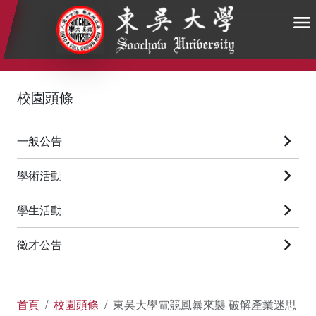
:::
:::
:::
校園頭條
一般公告
學術活動
學生活動
徵才公告
首頁
校園頭條
東吳大學電競風暴來襲 破解產業迷思