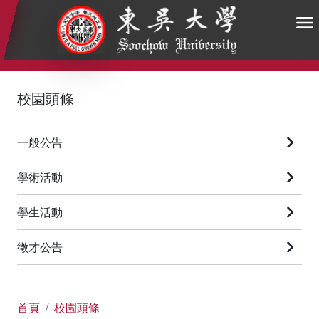
:::
:::
:::
校園頭條
一般公告
學術活動
學生活動
徵才公告
首頁
校園頭條