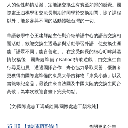
人的個性熱情活潑，定能讓交換生有賓至如歸的感覺。國
際處王煦棋學術交流長則期許同學於交換期間，除了課程
以外，能多參與不同的活動體驗台灣的一切。
華語教學中心王建輝副主任則介紹華語中心的語言交換相
關活動，歡迎交換生透過參與活動學習外語，使交換生涯
能「語眾不同，能言善道」。在接受師長的細心叮嚀與溫
情祝福後，國際處準備了Kahoot猜歌遊戲，由交換生自
行尋覓組員，透過團隊合作，齊心協力爭取榮譽，優勝者
更獲得由國際處準備的東吳大學吉祥物「東吳小熊」以及
書籤等紀念品，最後由來自法國及中國大陸的交換生同台
高歌，為本次歡迎會畫下完美句點。
【文/國際處志工馮威銓圖/國際處志工顏希純】
近期【校園頭條】
查閱更多公告