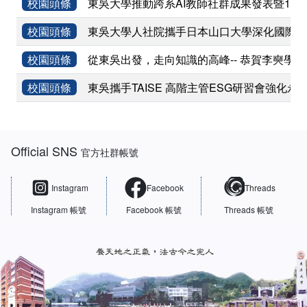
校園頭條
東吳大學推動跨系AI教師社群成果發表暨11
校園頭條
東吳大學人社院攜手日本山口大學深化國際學術
校園頭條
從東吳出發，走向知識的高峰-- 恭賀李奭學
校園頭條
東吳攜手TAISE 高階主管ESG研習會強化永
:::
Official SNS
官方社群帳號
Instagram
Facebook
Threads
Instagram 帳號
Facebook 帳號
Threads 帳號