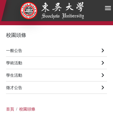
:::
:::
:::
校園頭條
一般公告
學術活動
學生活動
徵才公告
首頁
校園頭條