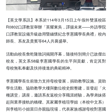
【英文學系訊】本系於114年3月15日上午假外雙溪校區
R0802口譯教室舉辦「英耀東吳，譯揚未來——外語學院
口譯教室設備升級啟用暨緬懷紀念李憲國學長典禮」校內
師長、系友及貴賓等64人共襄盛舉。
活動由校長詹乾隆致詞揭開序幕，隨後特別簡介已故傑出
校友，英文系58級李憲國學長的生平與貢獻，肯定其對
母校無私奉獻及扶持後進的典範精神。
李憲國學長生前致力支持母校發展，捐助教學設施、資助
學生活動、協助教學大樓與數位校史館整建，並發起「火
種講堂」講座，邀請系友返校分享職涯經驗，為學弟妹搭
起與業界接軌的橋樑。其家屬李植瑄學姐（本校中文系）
與李植珩小姐當日亦親臨現場，代表家族感謝母校對憲國