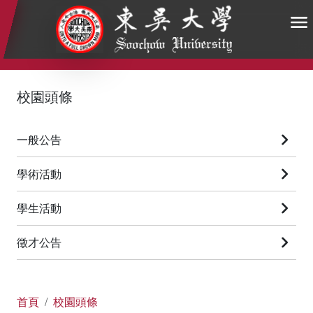
:::
:::
:::
校園頭條
一般公告
學術活動
學生活動
徵才公告
首頁
校園頭條