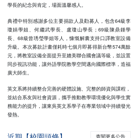
學長的紀念與肯定，場面溫馨感人。
典禮中特別感謝多位主要捐款人及勸募人，包含64級李
瓊娟學姐、何繼武學長、盧瓊山學長；69級陳鼎鍾學
長、68級曾琇瑩學姐等人，慷慨解囊支持口譯教室設備
升級。本次募款計畫僅耗時七個月即募得新台幣574萬餘
元，將教室設備全面提升至媲美聯合國會議等級，並設置
同步視訊功能，讓外語學院教學空間邁向國際標準，造福
廣大師生。
英文系將持續整合完善的硬體設施、完整的師資與課程，
並結合系友與社會資源，攜手推動教學環境優化與學生實
務能力的提升，讓東吳英文系學子在專業領域中持續發光
發熱。
近期【校園頭條】
查閱更多公告