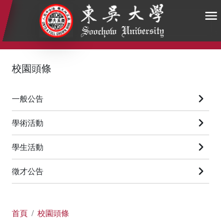
:::
:::
:::
校園頭條
一般公告
學術活動
學生活動
徵才公告
首頁
校園頭條