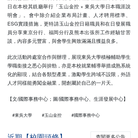
日在本校其銑廳舉行「玉山金控 × 東吳大學日本職涯說
明會」。會中除介紹企業布局計畫、人才聘用標準、
ESG實踐措施，更特請玉山金控日籍職員和在日發展職
員分享東京分行、福岡分行及熊本出張所工作經驗甘苦
談，內容多元豐富，與會學生興致滿滿且獲益良多。
此次活動跨處室合作與辦理，展現東吳大學積極輔助學生
學職銜接之悉心與拚勁，亦是本校就業輔導舉措成熟系統
化的顯現，結合各類型產業，激勵學生跨域不設限，外語
人才同樣能勇闖金融業，開創屬於自己的一片天。
【文/國際事務中心；圖/國際事務中心、生涯發展中心】
#東吳大學
#玉山金控
#國際事務中心
近期【校園頭條】
查閱更多公告