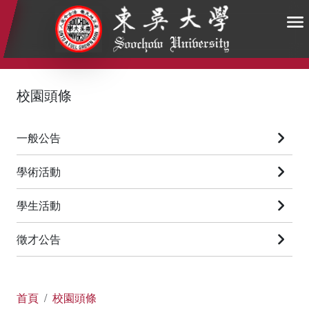
:::
:::
:::
校園頭條
一般公告
學術活動
學生活動
徵才公告
首頁
校園頭條