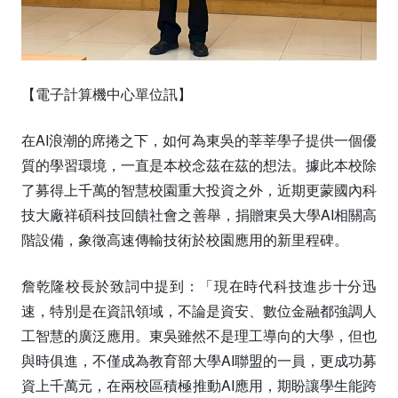
【電子計算機中心單位訊】
在AI浪潮的席捲之下，如何為東吳的莘莘學子提供一個優
質的學習環境，一直是本校念茲在茲的想法。據此本校除
了募得上千萬的智慧校園重大投資之外，近期更蒙國內科
技大廠祥碩科技回饋社會之善舉，捐贈東吳大學AI相關高
階設備，象徵高速傳輸技術於校園應用的新里程碑。
詹乾隆校長於致詞中提到：「現在時代科技進步十分迅
速，特別是在資訊領域，不論是資安、數位金融都強調人
工智慧的廣泛應用。東吳雖然不是理工導向的大學，但也
與時俱進，不僅成為教育部大學AI聯盟的一員，更成功募
資上千萬元，在兩校區積極推動AI應用，期盼讓學生能跨