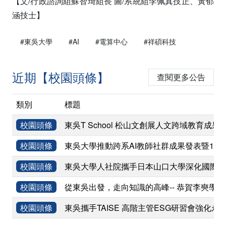
【文/行政諮詢組蘇智琦組長 圖/系統組李佩真技正、黃郁
涵技士】
#東吳大學
#AI
#電算中心
#祥碩科技
近期【校園頭條】
查閱更多公告
類別
標題
校園頭條
東吳T School 松山文創展人文跨域教育成果
校園頭條
東吳大學推動跨系AI教師社群成果發表暨11
校園頭條
東吳大學人社院攜手日本山口大學深化國際學術
校園頭條
從東吳出發，走向知識的高峰-- 恭賀李奭學
校園頭條
東吳攜手TAISE 高階主管ESG研習會強化永