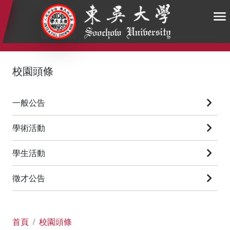
:::
:::
:::
校園頭條
一般公告
學術活動
學生活動
徵才公告
首頁
校園頭條