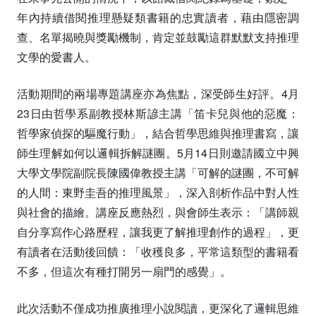
年內持續借閱推理懸疑類書籍的忠實讀者，藉由隱密調
查、名單揭曉與獎勵機制，肯定並鼓勵這群默默支持推理
文學的愛書人。
活動期間的兩場專題講座亦為焦點，深受師生好評。4月
23日由哲學系副教授林斯諺主講「笛卡兒與他的惡魔：
哲學家偵探的驅魔行動」，結合哲學思維與推理書寫，讓
師生理解如何以邏輯拆解謎團。5月14日則邀請國立中興
大學文學院副院長陳國偉教授主講「可解的謎團，不可解
的人間：東野圭吾的推理風景」，深入剖析作品中對人性
與社會的描繪。講座反應熱烈，與會師生表示：「講師親
自分享寫作心路歷程，讓我更了解推理創作的過程」，更
有讀者在活動後回饋：「收穫良多，平常這類型的書籍看
不多，但這次有種打開另一扇門的感覺」。
此次活動不僅成功推廣推理小說閱讀，更深化了邏輯思維