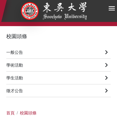
:::
:::
:::
校園頭條
一般公告
學術活動
學生活動
徵才公告
首頁
校園頭條