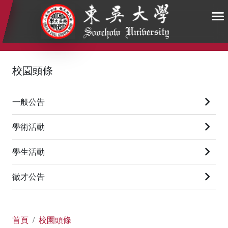
:::
:::
:::
校園頭條
一般公告
學術活動
學生活動
徵才公告
首頁
校園頭條