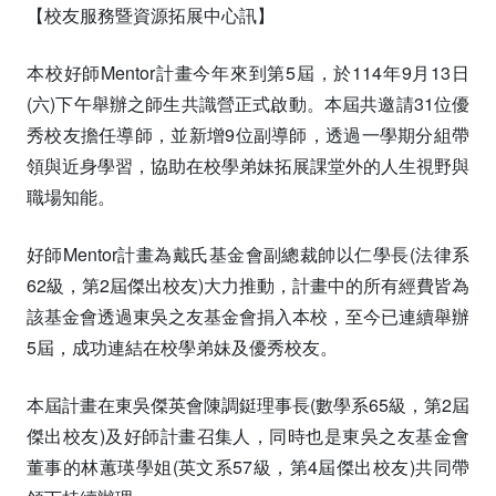
【校友服務暨資源拓展中心訊】
本校好師Mentor計畫今年來到第5屆，於114年9月13日
(六)下午舉辦之師生共識營正式啟動。本屆共邀請31位優
秀校友擔任導師，並新增9位副導師，透過一學期分組帶
領與近身學習，協助在校學弟妹拓展課堂外的人生視野與
職場知能。
好師Mentor計畫為戴氏基金會副總裁帥以仁學長(法律系
62級，第2屆傑出校友)大力推動，計畫中的所有經費皆為
該基金會透過東吳之友基金會捐入本校，至今已連續舉辦
5屆，成功連結在校學弟妹及優秀校友。
本屆計畫在東吳傑英會陳調鋌理事長(數學系65級，第2屆
傑出校友)及好師計畫召集人，同時也是東吳之友基金會
董事的林蕙瑛學姐(英文系57級，第4屆傑出校友)共同帶