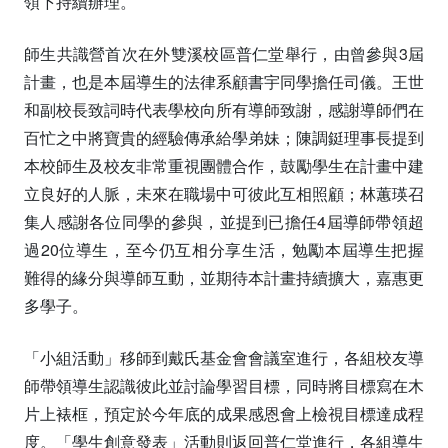
領下持續辦理。
師生共識營首次在外雙溪校區普仁堂舉行，由曾參與3屆
計畫，也是本屆導生的法律系顧書宇同學擔任司儀。王世
和副校長致詞時代表學校向所有導師致謝，感謝導師們在
百忙之中將寶貴的經驗傳承給學弟妹；陳調鋌理事長提到
本校師生及校友非常重視團體合作，鼓勵學生在計畫中建
立良好的人脈，未來在職場中可彼此互相照顧；林蕙瑛召
集人感謝各位同學的參與，並提到已擔任4屆導師帶領超
過20位導生，至今仍互相分享生活，勉勵本屆導生把握
難得的緣分與導師互動，並期待本計畫持續擴大，嘉惠更
多學子。
「小組活動」移師到戴氏基金會會議室進行，各組校友導
師帶領導生認識彼此並討論學習目標，同時將目標寫在木
片上裱框，預定於今年底的成果感恩會上檢視目標達成程
度。「學生創意發表」活動則返回普仁堂進行，各組導生