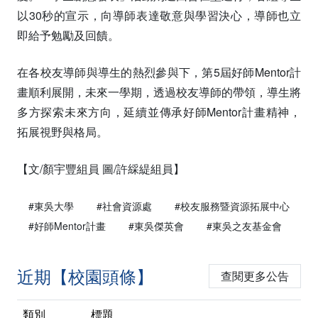
以30秒的宣示，向導師表達敬意與學習決心，導師也立
即給予勉勵及回饋。
在各校友導師與導生的熱烈參與下，第5屆好師Mentor計
畫順利展開，未來一學期，透過校友導師的帶領，導生將
多方探索未來方向，延續並傳承好師Mentor計畫精神，
拓展視野與格局。
【文/顏宇豐組員 圖/許綵緹組員】
#東吳大學
#社會資源處
#校友服務暨資源拓展中心
#好師Mentor計畫
#東吳傑英會
#東吳之友基金會
近期【校園頭條】
查閱更多公告
類別
標題