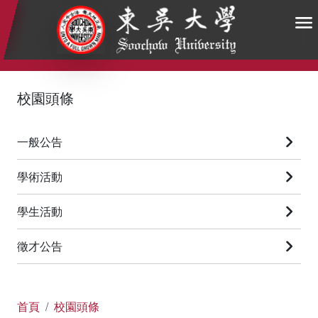
:::
:::
:::
校園頭條
一般公告
學術活動
學生活動
徵才公告
首頁
校園頭條