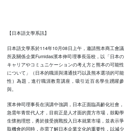
【日本語文學系訊】
日本語文學系於114年10月08日上午，邀請熊本商工會議
所及關係企業Fumidas濱本伸司理事長蒞校，以「日本の
キャリアやコミュニケーションの考え方と熊本の可能性
について」（日本的職涯與溝通技巧以及熊本選項的可能
性）為題，進行職涯教育講座，吸引近百名學生踴躍參
與。
濱本伸司理事長在演講中強調，日本正面臨高齡化社會，
急需年青世代人才，目前正是人才面的賣方市場，鼓勵學
生懷抱理想，勇於接受挑戰投入日本就業市場，並表示爭
取機會的同時，亦需了解日本企業文化的重要性，以減少