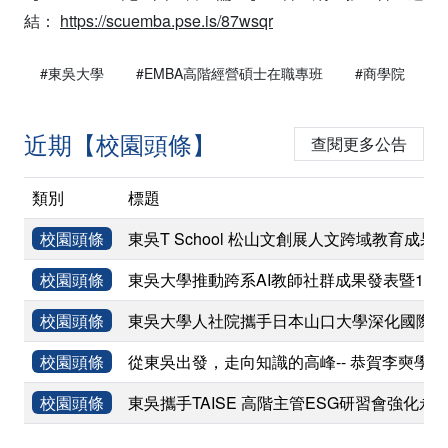
結：
https://scuemba.pse.is/87wsqr
#東吳大學
#EMBA高階經營碩士在職專班
#商學院
近期【校園頭條】
查閱更多公告
類別
標題
校園頭條
東吳T School 松山文創展人文跨域教育成果
校園頭條
東吳大學推動跨系AI教師社群成果發表暨11
校園頭條
東吳大學人社院攜手日本山口大學深化國際學術
校園頭條
從東吳出發，走向知識的高峰-- 恭賀李奭學
校園頭條
東吳攜手TAISE 高階主管ESG研習會強化永