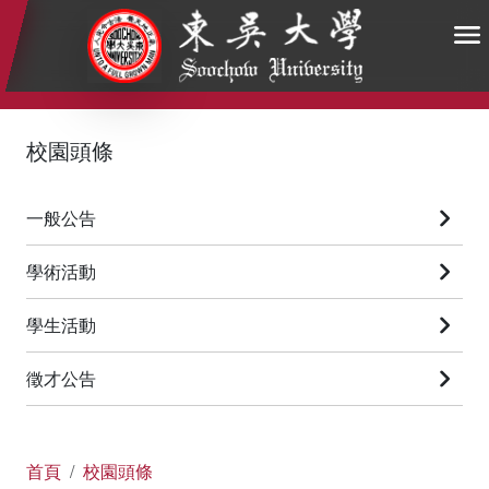
:::
:::
:::
校園頭條
一般公告
學術活動
學生活動
徵才公告
首頁
校園頭條