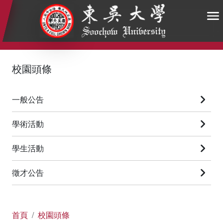
:::
:::
:::
校園頭條
一般公告
學術活動
學生活動
徵才公告
首頁
校園頭條