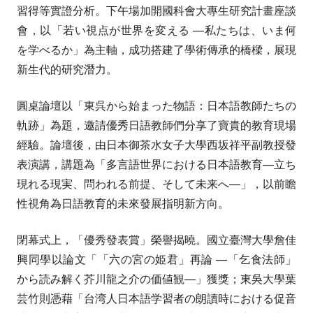
習得等實證分析。下午場加開國科會大專生研究計畫座談
會，以「若い視点が世界を変える —私たちは、いま何
を学べるか」為主軸，成功搭建了學術傳承的橋樑，展現
新生代的研究潛力。
圓桌論壇以「東呉から始まった物語：日本語教師たちの
軌跡」為題，邀請優秀日語教師們分享了寶貴的教育現場
經驗。論壇後，由日本御茶水女子大學西坂祥平副教授發
表演講，講題為「多言語世界における日本語教育—立ち
現れる現実、問われる前提、そして未来へ—」，以前瞻
性視角為日語教育的未來發展指明新方向。
閉幕式上，「優秀發表賞」榮譽揭曉。國立臺灣大學詹佳
興同學以論文「「六の宮の姫君」再論 —「乞食法師」
から読み解く芥川龍之介の価値観—」獲獎；東吳大學葉
芸竹則憑藉「台湾人日本語学習者の朗讀時における促音