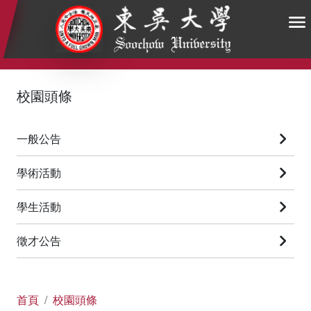
:::
:::
:::
校園頭條
一般公告
學術活動
學生活動
徵才公告
首頁
校園頭條