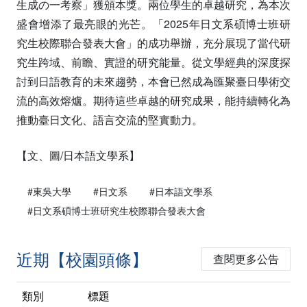
生成の一考察」獲頒本獎。兩位學生的卓越研究，為本次
盛會增添了最亮眼的光芒。「2025年日文系碩博士班研
究生校際聯合發表大會」的成功舉辦，充分展現了當代研
究生跨域、前瞻、實證的研究能量。從文學經典的深度探
討到日語教育的未來趨勢，本會已然成為匯聚臺日學術交
流的高效熔爐。期待這些卓越的研究成果，能持續轉化為
推動臺日文化、語言交流的堅實動力。
【文、圖/日本語文學系】
#東吳大學
#日文系
#日本語文學系
#日文系碩博士班研究生校際聯合發表大會
近期【校園頭條】
查閱更多公告
類別
標題