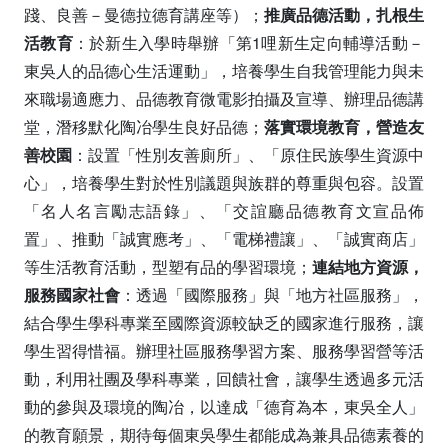
踐、良善－曼德拉德育講座等）；
推廣品德活動，扎根生
活教育
：於新生入學時舉辦「第1哩新生定向輔導活動－
東吳人的品德心生活運動」，培養學生自我管理能力與未
來職場適應力、品德教育微電影拍攝及宣導、辦理品德講
堂，潛移默化陶冶學生良好品德；
落實環境教育，營造友
善校園
：設置「性別友善廁所」、「原住民族學生資源中
心」，培養學生對於性別議題與族群的尊重與包容。設置
「名人名言勵志語錄」、「交誼廳品德教育文宣品佈
置」、推動「誠實應考」、「電梯禮讓」、「誠實商店」
等生活教育活動，型塑有品的學習環境；
連結地方資源，
服務國家社會
：透過「國際服務」與「地方社區服務」，
結合學生學科專業至國際資源較缺乏的國家進行服務，讓
學生習得惜福。辦理社區服務學習方案、服務學習營等活
動，利用社團及學科專業，回饋社會，讓學生透過多元活
動的參與及環境的陶冶，以達成「德育為本，東吳全人」
的教育願景，期待每個東吳學生都能成為兼具品德素養的