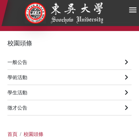
:::
:::
:::
校園頭條
一般公告
學術活動
學生活動
徵才公告
首頁
校園頭條