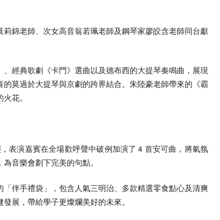
黃莉錦老師、次女高音翁若珮老師及鋼琴家廖皎含老師同台獻
》、經典歌劇《卡門》選曲以及德布西的大提琴奏鳴曲，展現
喜的莫過於大提琴與京劇的跨界結合。朱陸豪老師帶來的《霸
的火花。
烈，表演嘉賓在全場歡呼聲中破例加演了 4 首安可曲，將氣氛
，為音樂會劃下完美的句點。
的「伴手禮袋」，包含人氣三明治、多款精選零食點心及清爽
健發展，帶給學子更燦爛美好的未來。