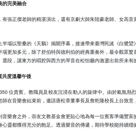
統的完美融合
，有張正傑老師的精湛演出，還有京劇大師朱陸豪老師、女高音
上半場以聖桑的《天鵝》揭開序幕，接連帶來臺灣民謠《白鷺鷥
半場更加多元，除了舒伯特與德利伯的經典重奏外，最令觀眾驚
》選段，讓東方的唱腔與西方的琴音在松怡廳內激盪出前所未有
嘉賓共度溫馨午後
350 位貴賓、教職員及校友沉浸在動人的旋律中。由於氣氛熱
老師在音樂會結束前，邀請唐松章董事長及詹乾隆校長上台致意
到音樂會之外，崇友文教基金會更貼心地為每一位賓客準備豐富
身心靈都獲得充分的飽足。透過樂音的傳遞，期待學校能持續穩