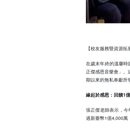
【校友服務暨資源拓
在歲末年終的溫馨時節
正傑感恩音樂會」。
期以來的無私奉獻所
緣起於感恩：回饋1億4
張正傑老師表示，今
過新臺幣1億4,0