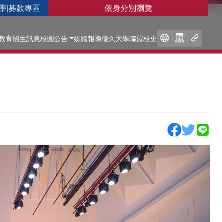
學
|
募款專區
依身分別瀏覽
教育
招生訊息
校園公告
媒體報導
優久大學聯盟
校史