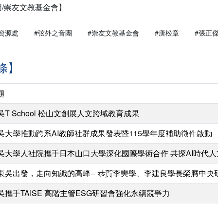
圖/崇友文教基金會】
資源處
#弦外之音團
#崇友文教基金會
#唐松章
#張正
條】
題
吳T School 松山文創展人文跨域教育成果
吳大學推動跨系AI教師社群成果發表暨115學年度補助徵件啟動
吳大學人社院攜手日本山口大學深化國際學術合作 共探AI時代
東吳出發，走向知識的高峰-- 恭賀李奭學、李建良學長榮膺中央
吳攜手TAISE 高階主管ESG研習會強化永續競爭力