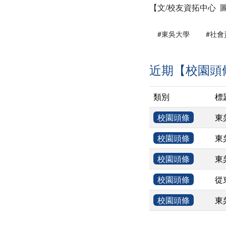
【文/校友資拓中心 
#東吳大學
#社會
近期【校園頭
類別
標
校園頭條
東
校園頭條
東
校園頭條
東
校園頭條
從
校園頭條
東