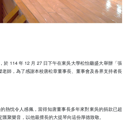
14 年 12 月 27 日下午在東吳大學松怡廳盛大舉辦「張
傑老師，為了感謝本校唐松章董事長、董事會及各界支持者長
任的熱忱令人感佩，當得知唐董事長多年來對東吳的捐款已超
決定匯聚樂音，以他最擅長的大提琴向這份厚德致敬。