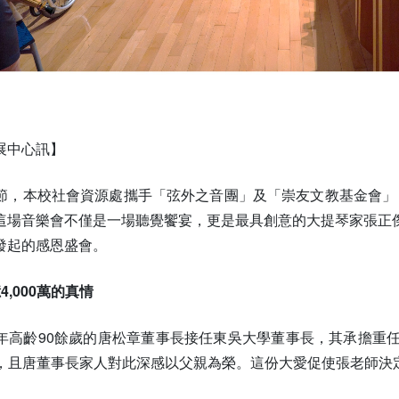
展中心訊】
，本校社會資源處攜手「弦外之音團」及「崇友文教基金會」，於 1
這場音樂會不僅是一場聽覺饗宴，更是最具創意的大提琴家張正
發起的感恩盛會。
,000萬的真情
年高齡90餘歲的唐松章董事長接任東吳大學董事長，其承擔重
00萬，且唐董事長家人對此深感以父親為榮。這份大愛促使張老師