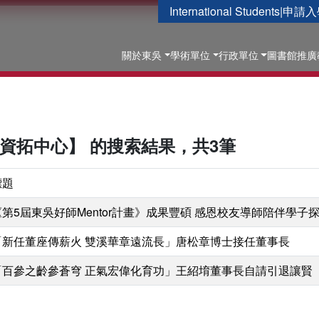
International Students
|
申請入
關於東吳
學術單位
行政單位
圖書館
推廣
友資拓中心】 的搜索結果，共3筆
標題
《第5屆東吳好師Mentor計畫》成果豐碩 感恩校友導師陪伴學子
「新任董座傳薪火 雙溪華章遠流長」唐松章博士接任董事長
「百參之齡參蒼穹 正氣宏偉化育功」王紹堉董事長自請引退讓賢