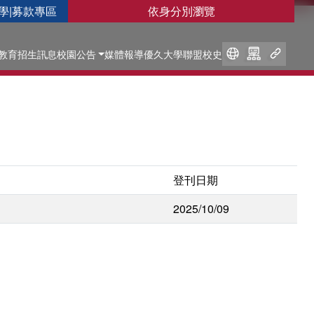
學
|
募款專區
依身分別瀏覽
教育
招生訊息
校園公告
媒體報導
優久大學聯盟
校史
登刊日期
2025/10/09