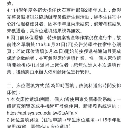
效。
4.114學年度各宿舍擔任伏石蕨幹部滿2學年以上，參與
完整暑假培訓並協助辦理暑假新生週活動，經學生住宿中
心評估服務優良者。因本學年度尚未結束，倘若考核結果
未獲通過，其床位選填結果視為無效。
5.因目前床位遞補、特殊個案審查等作業仍在進行中，故
前述名單將於115年5月21日(四)公告於學生住宿中心網
頁；若於床位選填(5月25日)開始前接獲遞補通知且完成
保證金繳納者，亦可參與床位選填作業。惟，個人床位選
填開始後(6/1)才遞補上床位者，恕無法進入本次選填作
業，後續將由承辦人依剩餘床位進行安排。
二、床位選填方式(皆為即時選填，依資料送出時間安排
床位)：
1.本次床位選填(團體、個人)皆使用東吳新學務系統，一
般網頁瀏覽器或手機皆可登錄使用。新學務系統連結：
https://api.sys.scu.edu.tw/StuAffair/
2.床位選填路徑【住宿申請→學生床位選填→115學年度
泉思/有容、團體/個人床位選填】。