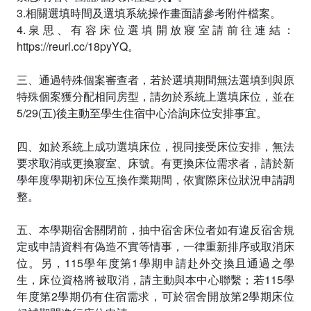
3.相關選填時間及選填系統操作畫面請參考附件檔案。
4.泉思、有容床位選填開放寢室請前往連結：
https://reurl.cc/18pyYQ。
三、通過特殊個案審查者，若於選填期間無法選填到與原
特殊個案獲分配相同房型，請勿於系統上選填床位，並在
5/29(五)後主動至學生住宿中心洽詢床位安排事宜。
四、如於系統上成功選填床位，視同接受床位安排，無法
要求取消或更換寢室、床號。有更換床位需求者，請於新
學年度學期初床位互換作業期間，依實際床位狀況申請調
整。
五、本學期宿舍關閉前，抽中宿舍床位者如有違反宿舍規
定或申請資料有偽造不實等情事，一律重新排序或取消床
位。另，115學年度第1學期申請赴外交換且通過之學
生，床位資格將被取消，請主動與本中心聯繫；若115學
年度第2學期仍有住宿需求，可於宿舍開放第2學期床位