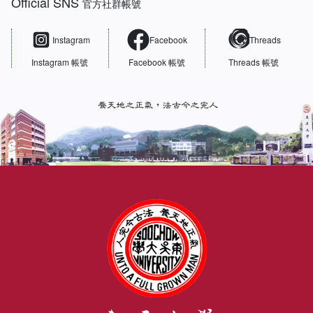
Official SNS
官方社群帳號
Instagram
Facebook
Threads
Instagram 帳號
Facebook 帳號
Threads 帳號