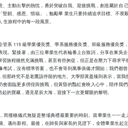
意、主動出擊的熱忱，勇於突破自我、迎接挑戰，創造屬於自 
「堅韌、感恩、惜福」，勉勵畢 業生只要持續追求目標、不畏
人 生旅程中的每一段風景。
企管系 115 級學業優良獎、學系服務優良獎、班級服務優良
表現。緊接著，由三位畢業生代表輪番上台致詞，分享在東吳企
學習旅程雖然充滿挑戰，甚至有些匆促，但正是在壓力下尋求平
像考試，沒有標準答案，也不會等到萬事俱備才開始；我們都曾
，但那終究不是老鷹該停留的地方。大學部黃盈臻則表示，當我
仍會面臨更多徬徨與挑戰，但黃昏的豔紅會映入心中，陪伴我們
拾起的寶藏，遇見星辰大海，迎接下一次更耀眼的黎明。
，而撥穗儀式無疑是整場典禮最重要的時刻。當畢業生一一走
飛、邁向新程。最後，在師長與家長的見證下，全體畢業生起