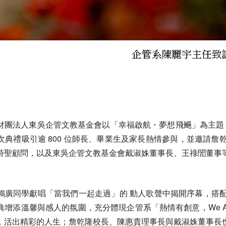
團法人東吳企管文教基金會以「幸福啟航・夢想飛颺」為主題，於1
次典禮吸引逾 800 位師長、畢業生及家長熱情參與，並邀請
詩聖顧問，以及東吳企管文教基金會戴淑姝董事長、王祿誾董事
鴻廣同學獻唱「當我們一起走過」的 動人歌聲中揭開序幕，搭
增添溫馨與感人的氛圍，充分體現企管系「熱情有創意，We Are
，活出精彩的人生；詹乾隆校長、陳惠貴理事長與戴淑姝董事長