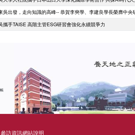
東吳出發，走向知識的高峰-- 恭賀李奭學、李建良學長榮膺中央
吳攜手TAISE 高階主管ESG研習會強化永續競爭力
 帳
參訪資訊
網站說明