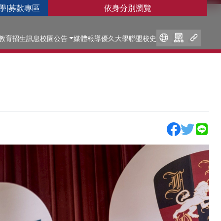
學
|
募款專區
依身分別瀏覽
教育
招生訊息
校園公告
媒體報導
優久大學聯盟
校史