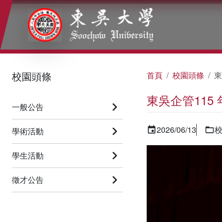
:::
:::
:::
校園頭條
首頁
校園頭條
東
東吳企管115
一般公告
2026/06/13
學術活動
學生活動
徵才公告