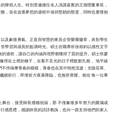
己的輝煌人生。特別受邀擔任名人演講嘉賓的王祿誾董事長，
艱難，並在追逐夢想的過程中保持堅韌的態度，同時也要懷抱
獎，以及象徵勇氣、正直與智慧的東吳企管榮耀徽章，表彰學生
 管學習與成長的點滴時光。碩士在職專班徐裕鈞以感性文字
衡的過程，讓自己的內涵與視野都獲得了質的提升。碩士班廖
像埋在土裡的種子，在看不見光的日子裡默默扎根， 地平線
們不停揣摩青春的模樣，青春也在其中悄然流逝；光陰荏苒、
繼續前行，即便前方夜幕降臨，也無所畏懼。相信 每一位畢
上舞台，接受師長撥穗祝福，那 不僅象徵多年努力的圓滿成
立行感恩禮，感謝師長的諄諄教誨，也向一路支持他們的家人