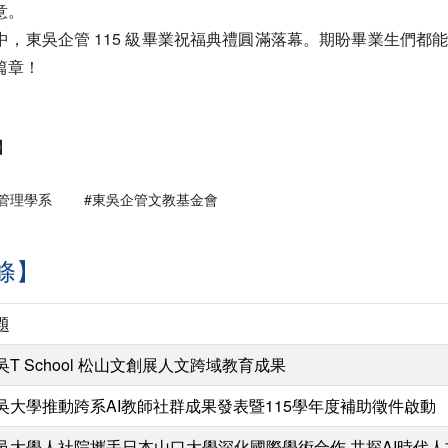
意。
中，東吳企管 115 級畢業祝福典禮圓滿落幕。期盼畢業生們都
篇章！
】
管理學系
#東吳企管文教基金會
條】
題
吳T School 松山文創展人文跨域教育成果
吳大學推動跨系AI教師社群成果發表暨115學年度補助徵件啟動
吳大學人社院攜手日本山口大學深化國際學術合作 共探AI時代