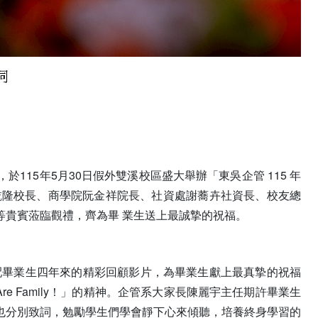
15年5月30日假外雙溪校區盛大舉辦「東吳企管 115 年
詹乾隆校長、商學院阮金祥院長、社資處謝蕎卉社資長、校友總
等貴賓蒞臨觀禮，齊為畢 業生送上最誠摯的祝福。
配畢業生四年來的精彩回顧影片，為畢業生獻上最真摯的祝福
 Family！」的精神。企管系大家長陳麗宇主任期許畢業生
也分別致詞，勉勵學生們學會靜下心來傾聽，培養終身學習的