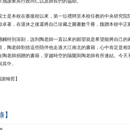
常感謝東吳行政同仁以及師長們的協助。
院士是本校在臺復校以來，第一位禮聘至本校任教的中央研究院
獻卓著，在退休之後還將自己珍藏之圖書數千冊，餽贈本校中正
感觸特別深刻，說到陶老師一直以來的願望就是希望能將自己的
而，陶老師割捨這些陪伴他走過大江南北的書籍，心中肯定是相
在陶老師捐贈的書籍，穿越時空的隔閡與陶老師有所連結。今天
與其中。
四謝翰哲】
條】
題