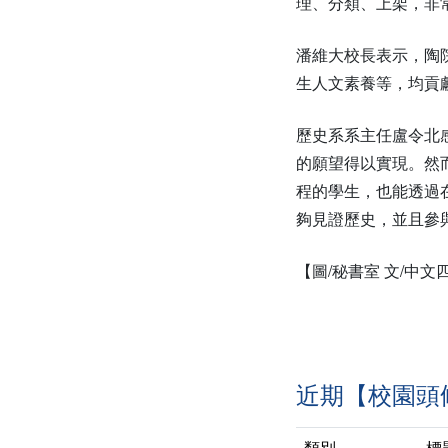
理、分類、上架，非
潘維大校長表示，陶
生人文素養等，均貢
歷史系系主任盧令北
的願望得以實現。然
程的學生，也能透過
夠見證歷史，並且參
【圖/秘書室 文/中文
近期【校園頭
類別
標