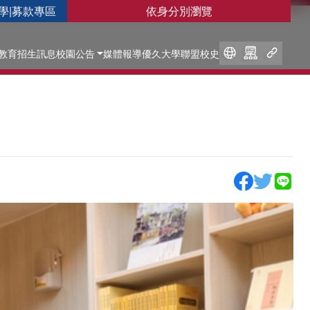
學
|
募款專區
依身分別瀏覽
教育
招生訊息
校園公告
媒體報導
優久大學聯盟
校史