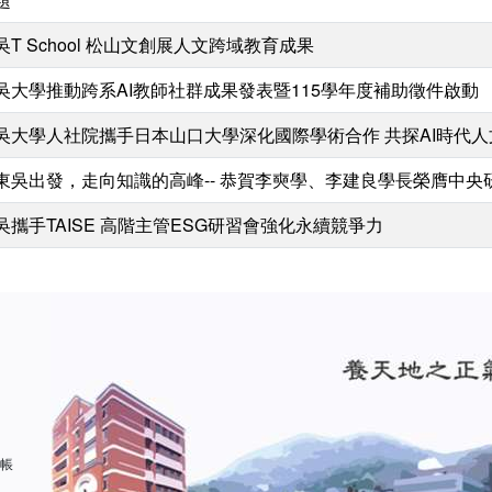
吳T School 松山文創展人文跨域教育成果
吳大學推動跨系AI教師社群成果發表暨115學年度補助徵件啟動
吳大學人社院攜手日本山口大學深化國際學術合作 共探AI時代
東吳出發，走向知識的高峰-- 恭賀李奭學、李建良學長榮膺中央
吳攜手TAISE 高階主管ESG研習會強化永續競爭力
 帳