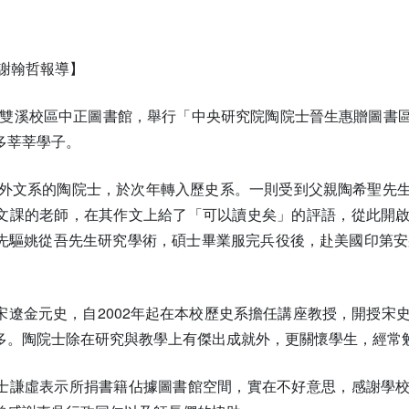
者謝翰哲報導】
本校在雙溪校區中正圖書館，舉行「中央研究院陶院士晉生惠贈圖
多莘莘學子。
大學外文系的陶院士，於次年轉入歷史系。一則受到父親陶希聖先
文課的老師，在其作文上給了「可以讀史矣」的評語，從此開
先驅姚從吾先生研究學術，碩士畢業服完兵役後，赴美國印第安那
宋遼金元史，自2002年起在本校歷史系擔任講座教授，開授宋
多。陶院士除在研究與教學上有傑出成就外，更關懷學生，經常
士謙虛表示所捐書籍佔據圖書館空間，實在不好意思，感謝學