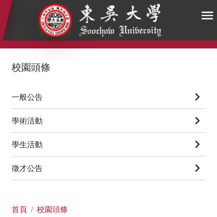
:::
:::
:::
校園頭條
一般公告
學術活動
學生活動
徵才公告
首頁
校園頭條