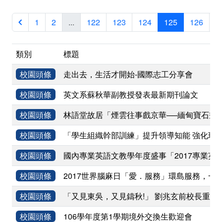
1
2
...
122
123
124
125
126
1
類別
標題
校園頭條
走出去，生活才開始-國際志工分享會
校園頭條
英文系蘇秋華副教授發表最新期刊論文
校園頭條
林語堂故居「煙雲往事戲京華──緬甸寶石畫
校園頭條
「學生組織幹部訓練」提升領導知能 強化班
校園頭條
國內專業英語文教學年度盛事「2017專業英
校園頭條
2017世界腦麻日「愛．服務」環島服務，一
校園頭條
「又見東吳，又見鑄秋!」 劉兆玄前校長重返
校園頭條
106學年度第1學期境外交換生歡迎會