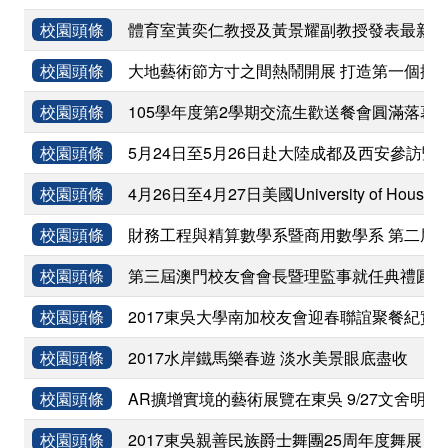
校園頭條
體育室黃奕仁教授及黃景耀副教授發表最新期
校園頭條
大地藝術節方寸之間熱鬧開展 打造第一個擴
校園頭條
105學年度第2學期交流生歡送餐會圓滿落幕
校園頭條
5月24日至5月26日赴大陸成都及西安參訪暨
校園頭條
4月26日至4月27日美國University of Houston 、T
校園頭條
財務工程與精算數學系暨商用數學系 第二屆
校園頭條
第三屆澳門校友會會長暨理監事就任典禮圓滿
校園頭條
2017東吳大學南加校友會迎春聯誼聚餐紀實
校園頭條
2017水岸鐵馬樂春遊 淡水美景眼底盡收
校園頭條
AR擴增實境的藝術展覽在東吳 9/27文舍
校園頭條
2017東吳親善民族爵士舞團25周年度舞展《