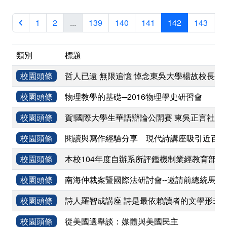
1
2
...
139
140
141
142
143
1
類別
標題
校園頭條
哲人已遠 無限追憶 悼念東吳大學楊故校長其
校園頭條
物理教學的基礎─2016物理學史研習會
校園頭條
賀!國際大學生華語辯論公開賽 東吳正言社力
校園頭條
閱讀與寫作經驗分享 現代詩講座吸引近百位
校園頭條
本校104年度自辦系所評鑑機制業經教育部核
校園頭條
南海仲裁案暨國際法研討會--邀請前總統馬
校園頭條
詩人羅智成講座 詩是最依賴讀者的文學形式
校園頭條
從美國選舉談：媒體與美國民主