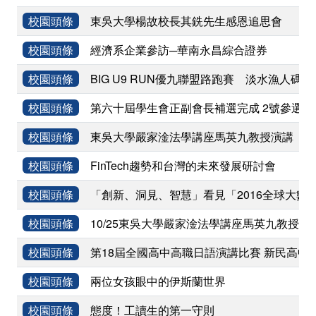
校園頭條
東吳大學楊故校長其銑先生感恩追思會
校園頭條
經濟系企業參訪─華南永昌綜合證券
校園頭條
BIG U9 RUN優九聯盟路跑賽 淡水漁人碼
校園頭條
第六十屆學生會正副會長補選完成 2號參選組合
校園頭條
東吳大學嚴家淦法學講座馬英九教授演講 「
校園頭條
FinTech趨勢和台灣的未來發展研討會
校園頭條
「創新、洞見、智慧」看見「2016全球大數
校園頭條
10/25東吳大學嚴家淦法學講座馬英九教授
校園頭條
第18屆全國高中高職日語演講比賽 新民高中
校園頭條
兩位女孩眼中的伊斯蘭世界
校園頭條
態度！工讀生的第一守則