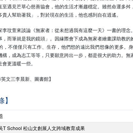
直至遇見芒草心慈善協會，他的生活才漸趨穩定。雖然命運多舛
多貴人幫助著我」，對於現在的生活，他也感到自在逍遙。
家李玟萱來談論《無家者：從未想過我有這麼一天》一書的理念
事，而筆就是我的鏡頭」。因緣際會下成為無家者繪畫課助教的
的，不僅僅只有工作、生存，他們想的遠比我們想像的更多。
機構，成為志工等等，只要願意跨出一步，都是很大的助力。無
社會更溫暖一些。
圖/英文三李晨新、圖書館】
條】
題
吳T School 松山文創展人文跨域教育成果