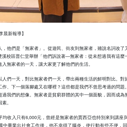
者李晨新報導】
人，他們是「無家者」。從遊民、街友到無家者，雖說名詞改了
日在外雙溪校區普仁堂舉辦「他們訴說著—無家者：從未想過我有這
進入無家者的一天，讓大家更了解他們的生活。
以人們一天，對比無家者們一天，帶出兩種生活的鮮明對比。對
工作、下一個落腳處又在哪裡？這些都是我們不曾思考過的問題
超過我們的想像。無家者是貧窮群體的其中一個面貌，因而成為
因素。
平均收入只有6,000元，曾經是無家者的賈西亞也特別來到講
國中畢業出社會工作後，他不幸得了腦炎，使行動有些不便，