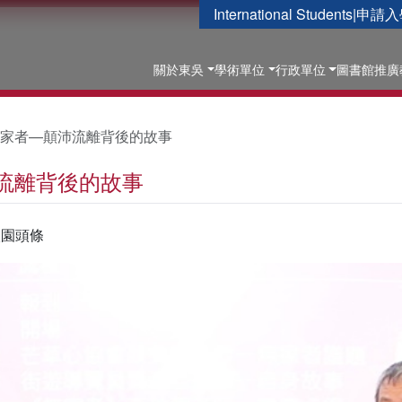
International Students
|
申請入
關於東吳
學術單位
行政單位
圖書館
推廣
家者—顛沛流離背後的故事
流離背後的故事
校園頭條