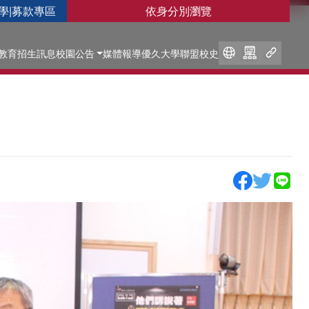
學
|
募款專區
依身分別瀏覽
教育
招生訊息
校園公告
媒體報導
優久大學聯盟
校史