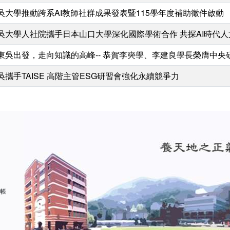
吳大學推動跨系AI教師社群成果發表暨115學年度補助徵件啟動
吳大學人社院攜手日本山口大學深化國際學術合作 共探AI時代
東吳出發，走向知識的高峰-- 恭賀李奭學、李建良學長榮膺中央
吳攜手TAISE 高階主管ESG研習會強化永續競爭力
 帳