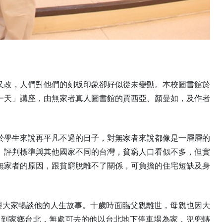
又改，人們對他們的刻板印象卻好似從未變動。本校圖書館於
麼一天」講座，由無家者真人圖書館的賈西亞、顏曼如，及作者
於學生來說再平凡不過的日子，對無家者來說都像是一層層的
。評判標準與其他國家不同的台灣，貧窮人口看似不多，但實
無家者的原因，跟貧窮脫離不了關係，可負擔的住宅短缺及身
座與大家暢談他的人生故事。十歲時面臨父親離世，母親也因大
回到家鄉台北，無處可去的他以台北地下停車場為家，兜兜轉