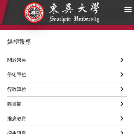
:::
:::
:::
媒體報導
關於東吳
學術單位
行政單位
圖書館
推廣教育
招生訊息