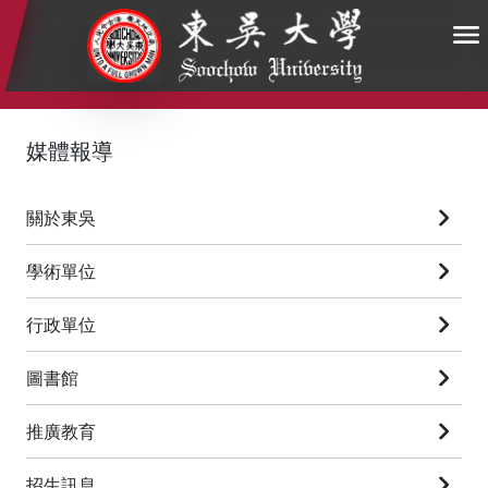
:::
:::
:::
媒體報導
關於東吳
學術單位
行政單位
圖書館
推廣教育
招生訊息