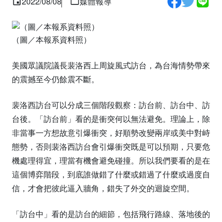
2022/08/08
媒體報導
（圖／本報系資料照）
美國眾議院議長裴洛西上周旋風式訪台，為台海情勢帶來
的震撼至今仍餘震不斷。
裴洛西訪台可以分成三個階段觀察：訪台前、訪台中、訪
台後。「訪台前」看的是衝突何以無法避免。理論上，除
非當事一方想故意引爆衝突，好順勢改變兩岸或美中對峙
態勢，否則裴洛西訪台會引爆衝突既是可以預期，只要危
機處理得宜，理當有機會避免碰撞。所以我們要看的是在
這個博弈階段，到底誰做錯了什麼或錯過了什麼或過度自
信，才會把彼此逼入牆角，錯失了外交的迴旋空間。
「訪台中」看的是訪台的細節，包括飛行路線、落地後的