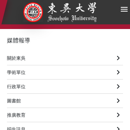
:::
:::
:::
媒體報導
關於東吳
學術單位
行政單位
圖書館
推廣教育
招生訊息