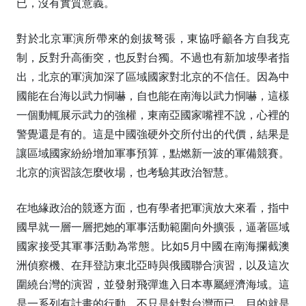
已，沒有實質意義。
對於北京軍演所帶來的劍拔弩張，東協呼籲各方自我克
制，反對升高衝突，也反對台獨。不過也有新加坡學者指
出，北京的軍演加深了區域國家對北京的不信任。因為中
國能在台海以武力恫嚇，自也能在南海以武力恫嚇，這樣
一個動輒展示武力的強權，東南亞國家嘴裡不說，心裡的
警覺還是有的。這是中國強硬外交所付出的代價，結果是
讓區域國家紛紛增加軍事預算，點燃新一波的軍備競賽。
北京的演習該怎麼收場，也考驗其政治智慧。
在地緣政治的競逐方面，也有學者把軍演放大來看，指中
國早就一層一層把她的軍事活動範圍向外擴張，逼著區域
國家接受其軍事活動為常態。比如5月中國在南海攔截澳
洲偵察機、在拜登訪東北亞時與俄國聯合演習，以及這次
圍繞台灣的演習，並發射飛彈進入日本專屬經濟海域。這
是一系列有計畫的行動，不只是針對台灣而已，目的就是