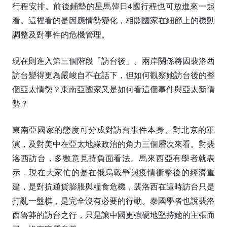
行程安排。前後鋪墊的星馬韓日4國行程也可放進來一起
看。這裡看的是因應情勢變化，相關國家在細節上的機動
調整及對事件的危機管理。
現在則進入第三個階段「訪台後」。兩岸關係將因裴洛西
訪台變得更為嚴峻自不在話下，但如何觀察她訪台後的整
個亞太情勢？東南亞國家又是如何看這個事件與亞太新情
勢？
東南亞國家的態度可分成對訪台事件本身、對北京的軍
演，及對美中在亞太地緣政治的角力三個層次來看。對裴
洛西訪台，多數意見持負面看法。馬來西亞有學者就表
示，現在大家忙的是在俄烏戰爭與疫情衝擊後的經濟重
建，是對抗通貨膨脹與糧食危機，裴洛西在這時訪台只是
打亂一盤棋，是完全沒有必要的行動。泰國學者也說裴洛
西魯莽的訪台之行，只是讓中國更強硬地堅持她的主張而