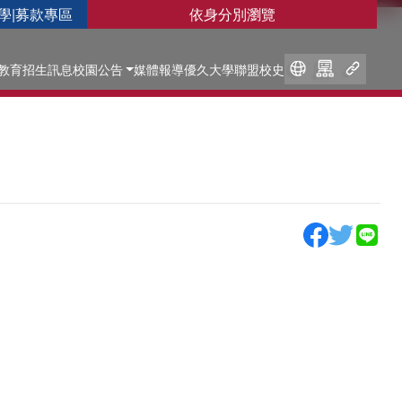
學
|
募款專區
依身分別瀏覽
教育
招生訊息
校園公告
媒體報導
優久大學聯盟
校史