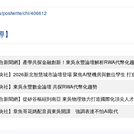
w/postwrite/chi/406612
導】
合新聞網】產學共探金融創新！東吳永豐論壇解析RWA代幣化趨
央社】2026新北智慧城市論壇登場 聚焦AI雙機房與數位孿生 
央社】東吳永豐數金論壇 共探RWA代幣化趨勢
合新聞網】從矽谷樞紐到南亞 東吳物理致力打造國際化頂尖人才
央社】章魚哥花媽配音員東吳開課 強調表達不怕AI取代