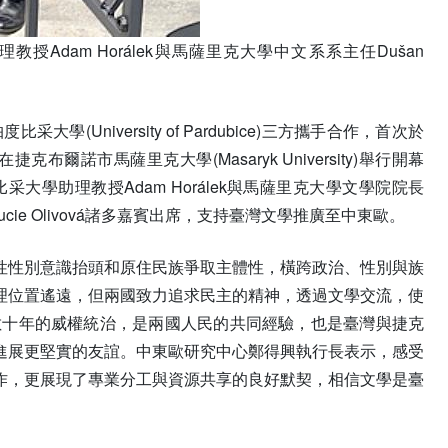
dam Horálek與馬薩里克大學中文系系主任Dušan
大學(University of Pardubice)三方攜手合作，首次於
諾市馬薩里克大學(Masaryk University)舉行開幕
學助理教授Adam Horálek與馬薩里克大學文學院院長
Lucie Olivová諸多嘉賓出席，支持臺灣文學推廣至中東歐。
性性別意識抬頭和原住民族爭取主體性，橫跨政治、性別與族
理位置遙遠，但兩國致力追求民主的精神，透過文學交流，使
數十年的威權統治，是兩國人民的共同經驗，也是臺灣與捷克
進展更堅實的友誼。中東歐研究中心鄭得興執行長表示，感受
作，更展現了專業分工與資源共享的良好默契，相信文學是臺