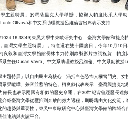
主題特展」於馬薩里克大學舉辦，協辦人帕度比采大學助理教授A
Lucie Olivová和中文系助理教授呂維倫皆出席表示支持
1024 16:38:49)東吳大學中東歐研究中心、臺灣文學館和捷克帕度比采
灣文學主題特展」，特意選在雙十國慶日，今年10月10日在捷克布爾
良叡和臺灣文學館館長林巾力特別錄製影片致詞祝賀，帕度比采大
、中文系系主任Dušan Vávra、中文系助理教授呂維倫、中文系副教授
學主題特展」以自由民主為核心，涵括白色恐怖人權奮鬥史、女
灣眾聲喧嘩、兼容並蓄的特色。柯良叡代表表示，臺灣與捷克地
力館長也表示兩國有相似的歷史命運，在20世紀皆曾經歷長達
覽介紹臺灣文學從壓抑到奔放的努力過程，期盼藉由文化交流，
化的趨勢與重要性，東吳中東歐研究中心與臺灣文學館的跨域合
最佳連結與友誼平台。