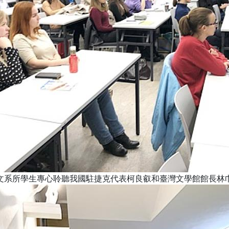
文系所學生專心聆聽我國駐捷克代表柯良叡和臺灣文學館館長林