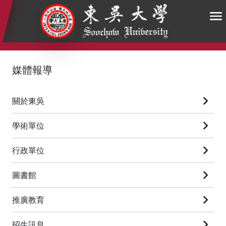
:::
:::
:::
媒體報導
關於東吳
學術單位
行政單位
圖書館
推廣教育
招生訊息