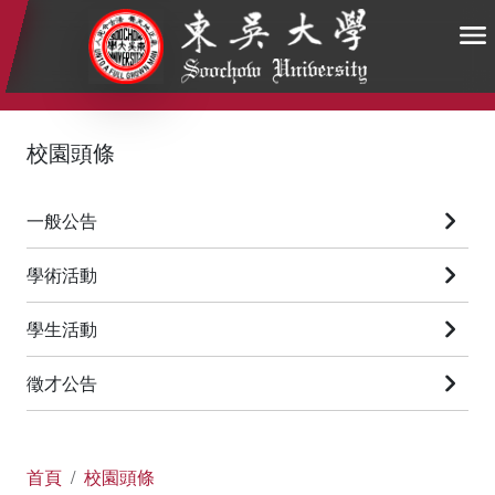
:::
:::
:::
校園頭條
一般公告
學術活動
學生活動
徵才公告
首頁
校園頭條