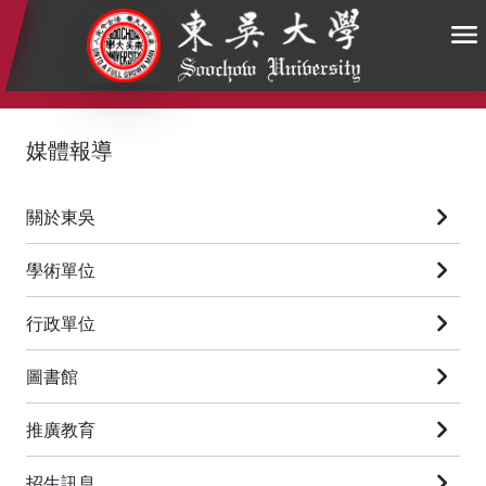
:::
:::
:::
媒體報導
關於東吳
學術單位
行政單位
圖書館
推廣教育
招生訊息