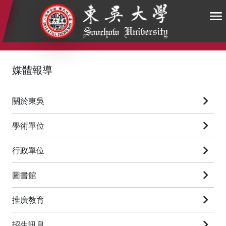
:::
:::
:::
媒體報導
關於東吳
學術單位
行政單位
圖書館
推廣教育
招生訊息