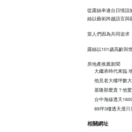
從露絲串連台日情誼
絲以藝術跨越語言與
當人們因為共同追求
露絲以101歲高齡
房地產推薦新聞
大繼承時代來臨 
他見老大樓坪數大
基隆那麼貴？他驚
台中海線透天16
89坪3樓透天厝只
相關網址