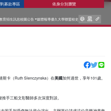
學
|
募款專區
依身分別瀏覽
教育
招生訊息
校園公告
媒體報導
優久大學聯盟
校史
th Slenczynska）在
美國
加州過世，享年101歲。
鍵推手三船文彰醫師多次深度對談。
諾夫因手肘受傷無法登台演出。主辦單位請求這位音樂神童救