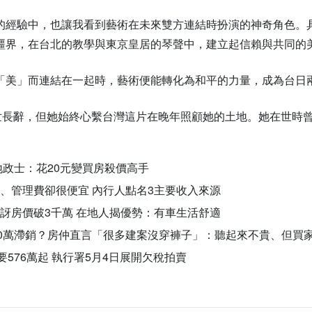
的經驗中，也讓我看到藝術在未來雙方連結時扮演的神奇角色。
疆界，在台北的教學與東京皇居的琴聲中，建立起信賴與共同的
「美」而連結在一起時，藝術便能轉化為和平的力量，成為台日
與世長辭，但她始終心繫台灣這片在晚年照顧她的土地。她在世時
地政士：花20元變買房殺價高手
、管理費卻很便宜 內行人點名3主要收入來源
訝房價破3千萬 在地人揭優勢：有車生活舒適
00萬滯銷？房仲直言「很多建案沒穿褲子」：聽起來不貴、但買家只
要576萬起 執行署5月4日展開欠稅拍賣