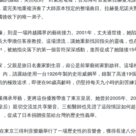
，還完美地重複演奏了大師原本預定的整場曲目。拉赫曼尼諾夫
國後收下的唯一弟子。
緣」則是一場跨越國界的藝術接力。2001年，丈夫過世後，她陷
吳大學擔任客座教授。這場漂流，讓她重新找回指尖的靈魂，也
中，被她指尖落下的第一個音符深深感動，進而促成了她隨後15
家，父親是旅日名畫家劉生容，叔公是前輩藝術家劉啟祥。這場
」內，請露絲使用一台1926年製的史坦威鋼琴，錄製了高達19
術的極致追求，即便在90歲高齡時，仍堅持每天九小時的刻苦練
傳承琴藝，更將這份優雅帶進了東京皇居。她曾於2005年、20
皇后）親切交流並共享樂音。三船醫師也見證了這段情誼如何超越
」，促成了日本捐贈疫苗給台灣的歷史性義舉。
的露絲在東京三得利音樂廳舉行了一場歷史性的音樂會，獲得長達八