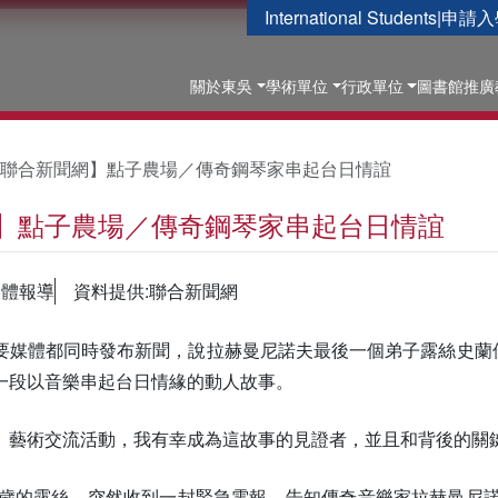
International Students
|
申請入
關於東吳
學術單位
行政單位
圖書館
推廣
聯合新聞網】點子農場／傳奇鋼琴家串起台日情誼
】點子農場／傳奇鋼琴家串起台日情誼
媒體報導
資料提供:聯合新聞網
媒體都同時發布新聞，說拉赫曼尼諾夫最後一個弟子露絲史蘭倩斯卡（Ru
一段以音樂串起台日情緣的動人故事。
」藝術交流活動，我有幸成為這故事的見證者，並且和背後的關
僅九歲的露絲，突然收到一封緊急電報，告知傳奇音樂家拉赫曼尼