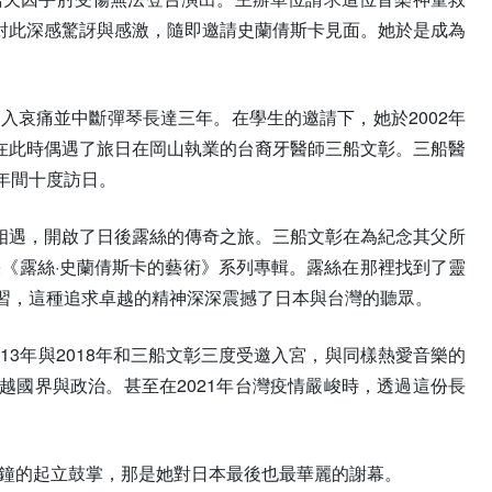
對此深感驚訝與感激，隨即邀請史蘭倩斯卡見面。她於是成為
入哀痛並中斷彈琴長達三年。在學生的邀請下，她於2002年
在此時偶遇了旅日在岡山執業的台裔牙醫師三船文彰。三船醫
年間十度訪日。
相遇，開啟了日後露絲的傳奇之旅。三船文彰在為紀念其父所
張《露絲·史蘭倩斯卡的藝術》系列專輯。露絲在那裡找到了靈
習，這種追求卓越的精神深深震撼了日本與台灣的聽眾。
13年與2018年和三船文彰三度受邀入宮，與同樣熱愛音樂的
國界與政治。甚至在2021年台灣疫情嚴峻時，透過這份長
分鐘的起立鼓掌，那是她對日本最後也最華麗的謝幕。