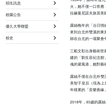
招生訊息
火，她不僅一口答應
拉赫曼尼諾夫旅居美
校園公告
露絲晚年的「台日情
優久大學聯盟
來到台北外雙溪的東
校史
師在台北的一場聚會
三船文彰出身藝術世
建的「劉生容紀念館
魂的避風港，她對藝
露絲不僅在台北外雙溪
美智子皇后（現為上
年積累的「音樂善緣
2018年，93歲