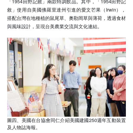
「1954田野記敘」兩款特調飲品。其中，「1954田野記
敘」使用自美國佛羅里達州引進的愛文芒果（Irwin），
搭配台灣在地種植的鼠尾草、奧勒岡草與薄荷，透過食材
與風味設計，呈現台美農業交流與文化連結。
圖四、美國在台協會同仁介紹美國建國250週年互動裝置
及人物誌海報。