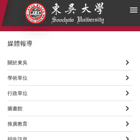
:::
:::
:::
媒體報導
關於東吳
學術單位
行政單位
圖書館
推廣教育
招生訊息