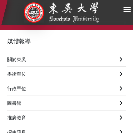
:::
:::
:::
媒體報導
關於東吳
學術單位
行政單位
圖書館
推廣教育
招生訊息