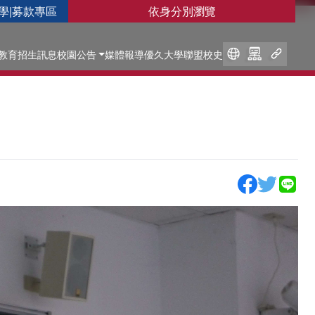
學
|
募款專區
依身分別瀏覽
教育
招生訊息
校園公告
媒體報導
優久大學聯盟
校史