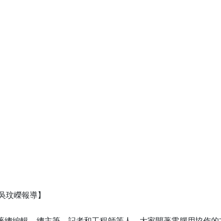
者吳玟嶸報導】
著總編輯、總主筆、記者和工程師等人，大家開著電腦用協作的