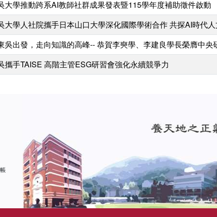
吳大學推動跨系AI教師社群成果發表暨115學年度補助徵件啟動
吳大學人社院攜手日本山口大學深化國際學術合作 共探AI時代
東吳出發，走向知識的高峰-- 恭賀李奭學、李建良學長榮膺中央
吳攜手TAISE 高階主管ESG研習會強化永續競爭力
 帳