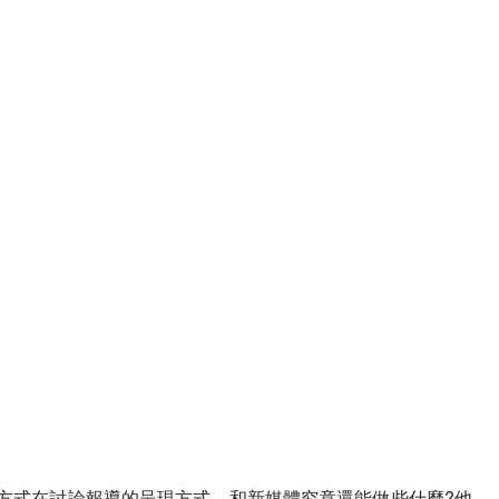
方式在討論報導的呈現方式，和新媒體究竟還能做些什麼?他