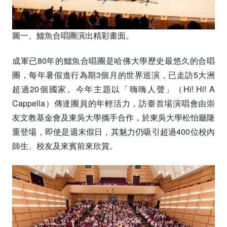
圖一、鱷魚合唱團演出精彩畫面。
成軍已80年的鱷魚合唱團是哈佛大學歷史最悠久的合唱
團，每年暑假進行為期3個月的世界巡演，已走訪5大洲
超過20個國家。今年主題以「嗨嗨人聲」（Hi! Hi! A
Cappella）傳達團員的年輕活力，訪臺首場演唱會由崇
友文教基金會及東吳大學攜手合作，於東吳大學松怡廳隆
重登場，即使是週末假日，其魅力仍吸引超過400位校內
師生、校友及來賓前來欣賞。