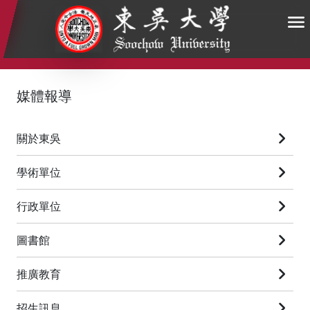
:::
:::
:::
媒體報導
關於東吳
學術單位
行政單位
圖書館
推廣教育
招生訊息