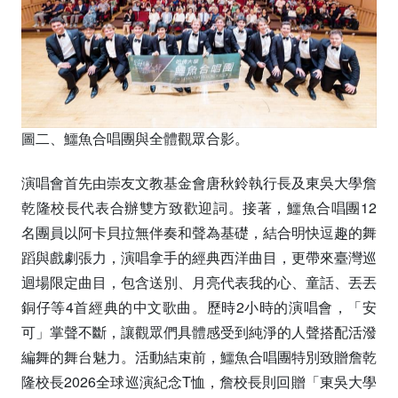
圖二、鱷魚合唱團與全體觀眾合影。
演唱會首先由崇友文教基金會唐秋鈴執行長及東吳大學詹
乾隆校長代表合辦雙方致歡迎詞。接著，鱷魚合唱團12
名團員以阿卡貝拉無伴奏和聲為基礎，結合明快逗趣的舞
蹈與戲劇張力，演唱拿手的經典西洋曲目，更帶來臺灣巡
迴場限定曲目，包含送別、月亮代表我的心、童話、丟丟
銅仔等4首經典的中文歌曲。歷時2小時的演唱會，「安
可」掌聲不斷，讓觀眾們具體感受到純淨的人聲搭配活潑
編舞的舞台魅力。活動結束前，鱷魚合唱團特別致贈詹乾
隆校長2026全球巡演紀念T恤，詹校長則回贈「東吳大學