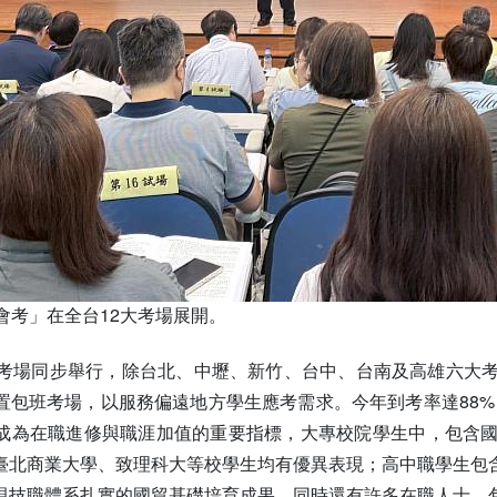
會考」在全台12大考場展開。
處考場同步舉行，除台北、中壢、新竹、台中、台南及高雄六大
置包班考場，以服務偏遠地方學生應考需求。今年到考率達88%，
成為在職進修與職涯加值的重要指標，大專校院學生中，包含
臺北商業大學、致理科大等校學生均有優異表現；高中職學生包
現技職體系扎實的國貿基礎培育成果。同時還有許多在職人士，