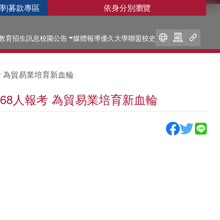
學
|
募款專區
依身分別瀏覽
教育
招生訊息
校園公告
媒體報導
優久大學聯盟
校史
報考 為貿易業培育新血輪
,868人報考 為貿易業培育新血輪