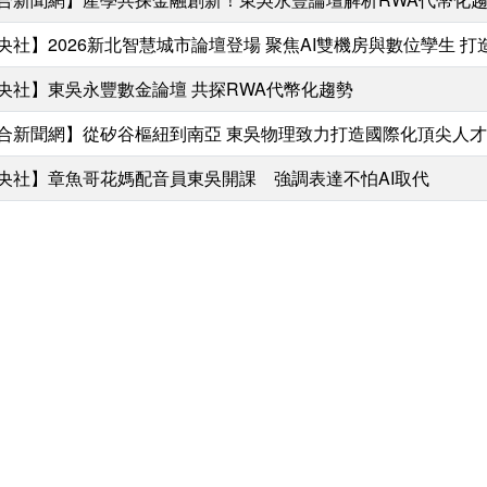
央社】2026新北智慧城市論壇登場 聚焦AI雙機房與數位孿生 
央社】東吳永豐數金論壇 共探RWA代幣化趨勢
合新聞網】從矽谷樞紐到南亞 東吳物理致力打造國際化頂尖人才
央社】章魚哥花媽配音員東吳開課 強調表達不怕AI取代