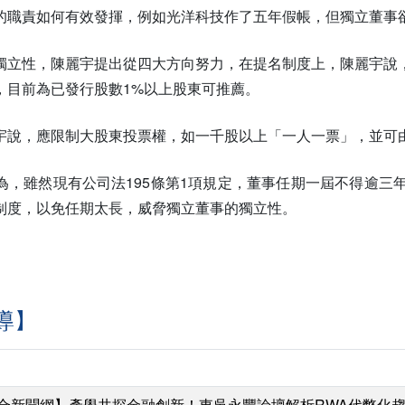
的職責如何有效發揮，例如光洋科技作了五年假帳，但獨立董事
獨立性，陳麗宇提出從四大方向努力，在提名制度上，陳麗宇說
，目前為已發行股數1%以上股東可推薦。
宇說，應限制大股東投票權，如一千股以上「一人一票」，並可
為，雖然現有公司法195條第1項規定，董事任期一屆不得逾三
制度，以免任期太長，威脅獨立董事的獨立性。
導】
合新聞網】產學共探金融創新！東吳永豐論壇解析RWA代幣化趨