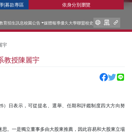
學
|
募款專區
依身分別瀏覽
教育
招生訊息
校園公告
媒體報導
優久大學聯盟
校史
麗宇
系教授陳麗宇
25）日表示，可從提名、選舉、任期和評鑑制度四大方向努
迷思。一是獨立董事多由大股東推薦，因此容易和大股東立場