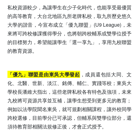
私校資源較少，為讓學生在少子化時代，也能享受最優質
的高等教育，大台北地區九所老牌私校，取九所歷史悠久
大學的諧音，今宣布成立「優九聯盟」(U9 League)，未
來將可跨校修課獲得學分，也將朝跨校輔系或雙學位授予
的目標努力，希望能讓學生「選一享九」，享用九校聯盟
的教育資源。
「優九」聯盟是由東吳大學發起
，成員還包括大同、文
化、北醫、世新、淡江、銘傳、輔仁、實踐等校；東吳大
學校長潘維大指出，這些老牌私校各有特色及強項，未來
九校將可資源共享並互補，讓學生想受到更多元的教育；
例如以法學院聞名東吳，就可規劃相關課程，讓外校同學
跨校選修，目前學分已可承認，但輔系與雙學位部分，還
須待教育部相關法規修正後，才會正式授予。