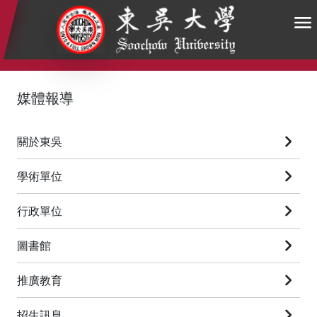
:::
:::
:::
媒體報導
關於東吳
學術單位
行政單位
圖書館
推廣教育
招生訊息